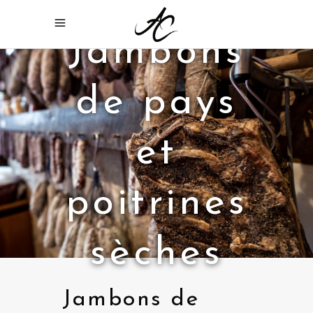
Jambons
de pays
et
poitrines
sèches
Jambons de