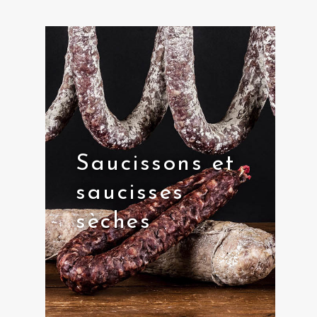
Saucissons et
saucisses
sèches