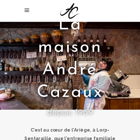
La
maison
André
Cazaux
depuis 1969
C’est au cœur de l’Ariège, à Lorp-
Sentaraille, que l’entreprise familiale