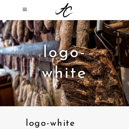
logo-
white
logo-white