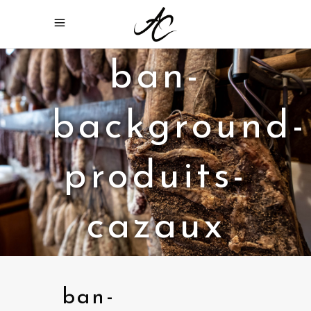
ban-
background-
produits-
cazaux
ban-