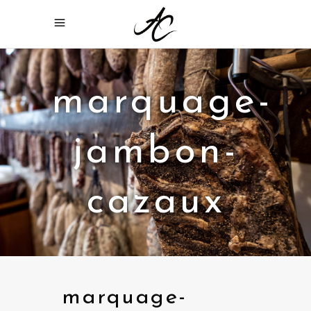
marquage-
jambon-
cazaux
marquage-