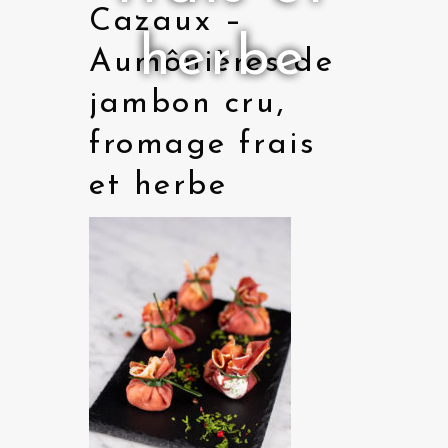
Cazaux –
herbe
Aumônières de
jambon cru,
fromage frais
et herbe